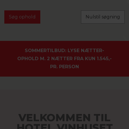
Nulstil søgning
SOMMERTILBUD: LYSE NÆTTER-
OPHOLD M. 2 NÆTTER FRA KUN 1.545,-
PR. PERSON
VELKOMMEN TIL
HOTEL VINHUSET