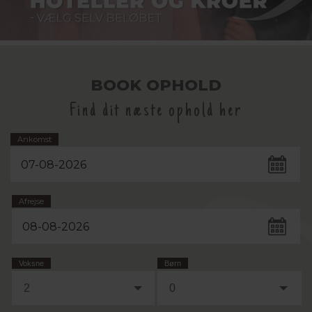
BOOK OPHOLD
Find dit næste ophold her
Ankomst
Afrejse
Voksne
Børn
2
0