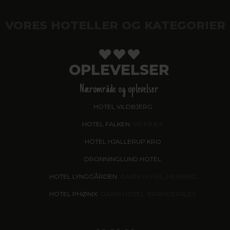
VORES HOTELLER OG KATEGORIER
OPLEVELSER
Nærområde og oplevelser
HOTEL VILDBJERG
HOTEL FALKEN
, VIDEBÆK
HOTEL HJALLERUP KRO
DRONNINGLUND HOTEL
HOTEL LYNGGÅRDEN
, GARNI HOTEL, HERNING
HOTEL PHØNIX
, GARNI HOTEL, BRØNDERSLEV