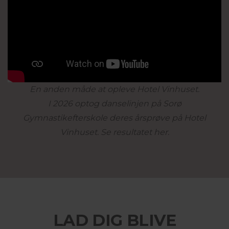
En anden måde at opleve Hotel Vinhuset.
I 2026 optog danselinjen på Sorø
Gymnastikefterskole deres årsprøve på Hotel
Vinhuset. Se resultatet her.
LAD DIG BLIVE