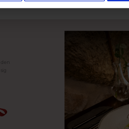
r den
sig