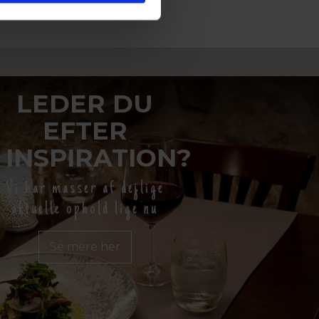
LEDER DU
EFTER
INSPIRATION?
Vi har masser af dejlige
aktuelle ophold lige nu
Se mere her