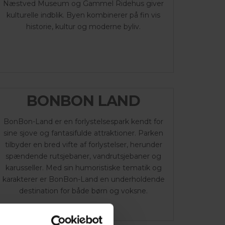
Næstved Museum og Gammel Ridehus giver
kulturelle indblik. Byen kombinerer på fin vis
historie, kultur og moderne byliv.
BONBON LAND
BonBon-Land er en forlystelsespark kendt for
sine sjove og fantasifulde attraktioner. Parken
tilbyder en bred vifte af forlystelser, herunder
spændende rutsjebaner, vandrutsjebaner og
karusseller. Med sin humoristiske tematik og
karakterer er BonBon-Land en underholdende
destination for både børn og voksne.