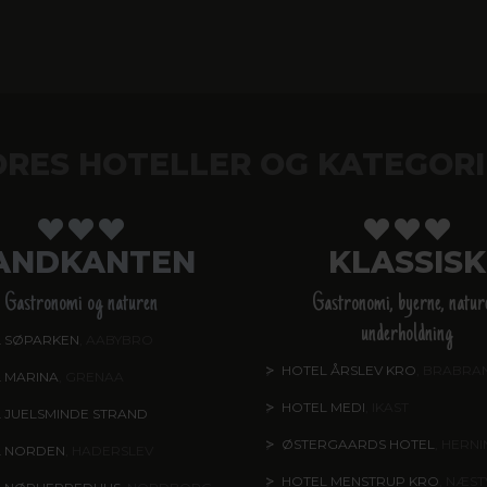
ORES HOTELLER OG KATEGORI
ANDKANTEN
KLASSISK
Gastronomi og naturen
Gastronomi, byerne, natur
underholdning
 SØPARKEN
, AABYBRO
HOTEL ÅRSLEV KRO
, BRABRA
 MARINA
, GRENAA
HOTEL MEDI
, IKAST
 JUELSMINDE STRAND
ØSTERGAARDS HOTEL
, HERN
L NORDEN
, HADERSLEV
HOTEL MENSTRUP KRO
, NÆS