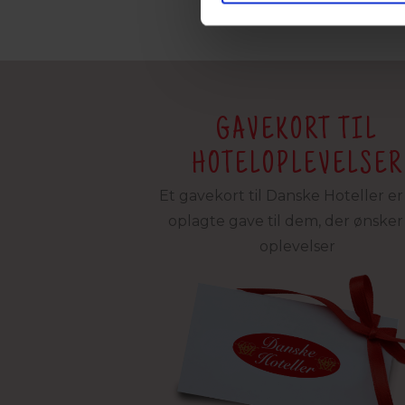
GAVEKORT TIL
HOTELOPLEVELSER
Et gavekort til Danske Hoteller e
oplagte gave til dem, der ønsker 
oplevelser