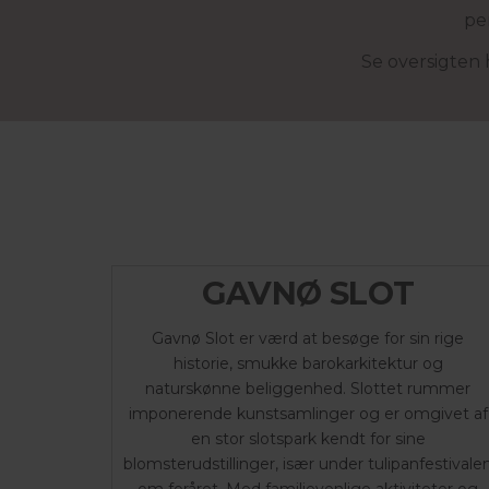
pe
Se oversigten 
GAVNØ SLOT
Gavnø Slot er værd at besøge for sin rige
historie, smukke barokarkitektur og
naturskønne beliggenhed. Slottet rummer
imponerende kunstsamlinger og er omgivet af
en stor slotspark kendt for sine
blomsterudstillinger, især under tulipanfestivale
om foråret. Med familievenlige aktiviteter og