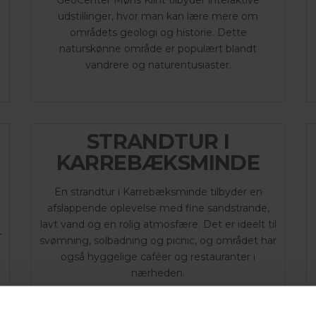
udstillinger, hvor man kan lære mere om
områdets geologi og historie. Dette
naturskønne område er populært blandt
vandrere og naturentusiaster.
STRANDTUR I
KARREBÆKSMINDE
g
En strandtur i Karrebæksminde tilbyder en
afslappende oplevelse med fine sandstrande,
lavt vand og en rolig atmosfære. Det er ideelt til
r
svømning, solbadning og picnic, og området har
også hyggelige caféer og restauranter i
nærheden.