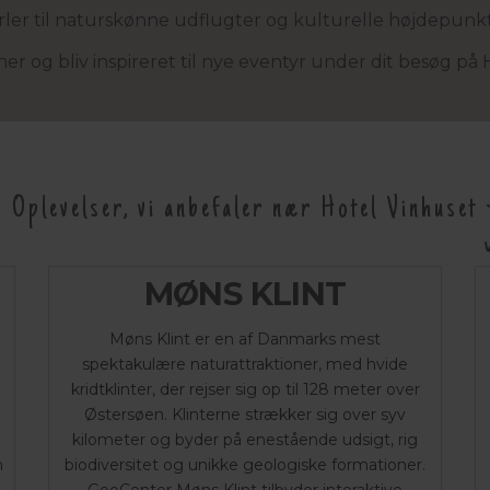
rler til naturskønne udflugter og kulturelle højdepunkt
her og bliv inspireret til nye eventyr under dit besøg på 
Oplevelser, vi anbefaler nær Hotel Vinhuset
MØNS KLINT
Møns Klint er en af Danmarks mest
spektakulære naturattraktioner, med hvide
kridtklinter, der rejser sig op til 128 meter over
Østersøen. Klinterne strækker sig over syv
kilometer og byder på enestående udsigt, rig
n
biodiversitet og unikke geologiske formationer.
GeoCenter Møns Klint tilbyder interaktive