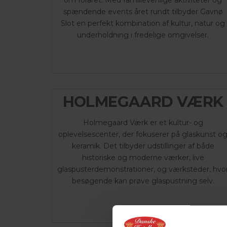
spændende events året rundt tilbyder Gavnø
Slot en perfekt kombination af kultur, natur og
underholdning i fredelige omgivelser.
HOLMEGAARD VÆRK
Holmegaard Værk er et kultur- og
oplevelsescenter, der fokuserer på glaskunst o
keramik. Det tilbyder udstillinger af både
historiske og moderne værker, live
glaspusterdemonstrationer, og værksteder, hvo
besøgende kan prøve glaspustning selv.