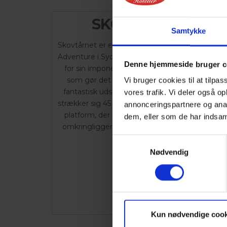
SKOVTÅRNET
Samtykke
Skovtårnet er en udsigtstårn beliggende i Cam
Adventure i Sydsjælland, Danmark. Det er kend
Denne hjemmeside bruger c
for sin imponerende højde og unikke design,
som gør det muligt for besøgende at få en
Vi bruger cookies til at tilpas
fantastisk udsigt over skovlandskabet. Tårnet
vores trafik. Vi deler også 
strækker sig 45 meter op i luften og byder på e
annonceringspartnere og anal
platform, der giver panoramaudsigt over det
dem, eller som de har indsaml
omkringliggende område, herunder skove og
søer.
Samtykkevalg
Nødvendig
Kun nødvendige cook