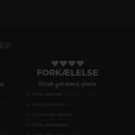
ER
FORKÆLELSE
en,
Helstøbt gastronomisk oplevelse
HOTEL KIRSTINE
, NÆSTVED - NYHED!
ND
HOTEL DAGMAR
, RIBE
GOLF HOTEL VIBORG
ING
HOTEL RINGKØBING
TVED