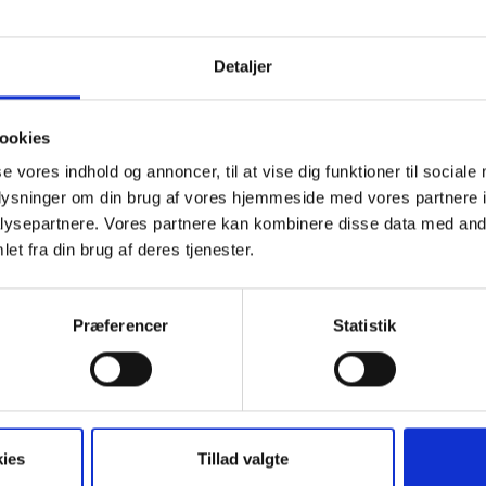
UDE EFTER MERE?
Detaljer
p
Hvad skal man se og opleve omkring Næstved?
t
Sydsjælland er spækket med skønne oplevelser!
ookies
Lige fra større seværdigheder, fantastiske
se vores indhold og annoncer, til at vise dig funktioner til sociale
madoplevelser og sjove aktiviteter til dig, som
oplysninger om din brug af vores hjemmeside med vores partnere i
elsker at bevæge dig.
n
ysepartnere. Vores partnere kan kombinere disse data med andr
De mange muligheder er blot en kort tur fra
et fra din brug af deres tjenester.
Hotel Vinhuset!
Få inspiration til din næste oplevelse her
Præferencer
Statistik
Se flere oplevelser
ies
Tillad valgte