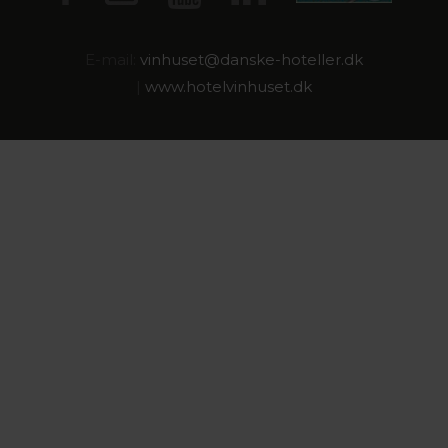
E-mail:
vinhuset@
danske-hoteller.dk
|
www.hotelvinhuset.dk