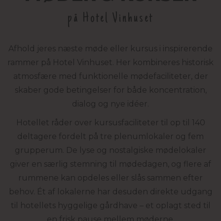
på Hotel Vinhuset
Afhold jeres næste møde eller kursus i inspirerende
rammer på Hotel Vinhuset. Her kombineres historisk
atmosfære med funktionelle mødefaciliteter, der
skaber gode betingelser for både koncentration,
dialog og nye idéer.
Hotellet råder over kursusfaciliteter til op til 140
deltagere fordelt på tre plenumlokaler og fem
grupperum. De lyse og nostalgiske mødelokaler
giver en særlig stemning til mødedagen, og flere af
rummene kan opdeles eller slås sammen efter
behov. Ét af lokalerne har desuden direkte udgang
til hotellets hyggelige gårdhave – et oplagt sted til
en frisk pause mellem møderne.