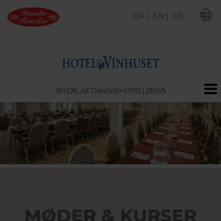
DA |
EN |
DE
M
EN DEL AF DANSKE HOTELLER A/S
MØDER & KURSER