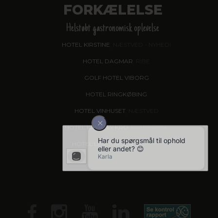
FORKÆLELSE
Helstøbt gastronomisk oplevelse
HOTEL KIRSTINE
, NÆSTVED - NYHED!
HOTEL DAGMAR
, RIBE
GOLF HOTEL VIBORG
HOTEL RINGKØBING
HOTEL VINHUSET
, NÆSTVED
HOTEL KRYB I LY KRO
, FREDERICIA
HOTEL LIMFJORDEN
, THISTED