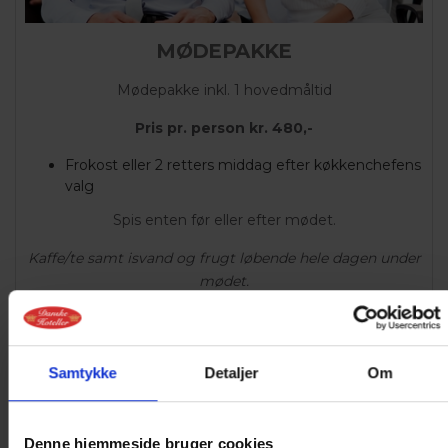
MØDEPAKKE
Mødepakke inkl. 1 hovedmåltid
Pris pr. person kr. 480,-
Frokost eller 2 retters middag efter køkkenchefens
valg
Spis enten før eller efter mødet.
Kaffe/te samt isvand og frugt løbende hele dagen under
mødet.
Tilkøb:
Dessert kr. 95,-
Samtykke
Detaljer
Om
Denne hjemmeside bruger cookies