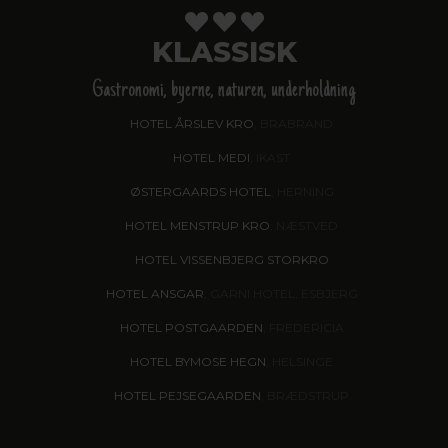
KLASSISK
Gastronomi, byerne, naturen, underholdning
HOTEL ÅRSLEV KRO
, BRABRAND
HOTEL MEDI
, IKAST
ØSTERGAARDS HOTEL
, HERNING
HOTEL MENSTRUP KRO
, NÆSTVED
HOTEL VISSENBJERG STORKRO
HOTEL ANSGAR
, GARNI HOTEL, ESBJERG
HOTEL POSTGAARDEN
, FREDERICIA
HOTEL BYMOSE HEGN
, HELSINGE
HOTEL PEJSEGAARDEN
, BRÆDSTRUP