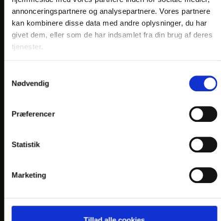
annonceringspartnere og analysepartnere. Vores partnere
kan kombinere disse data med andre oplysninger, du har
KONTAKT
givet dem, eller som de har indsamlet fra din brug af deres
Hotel Vinhuset
tjenester.
Sct. Peders Kirkeplads 4
DK-4700 Næstved
Samtykkevalg
Nødvendig
Telefon:
+45 5572 0807
E-mail:
vinhuset@
danske-hoteller.dk
Præferencer
En del af:
Statistik
Marketing
LINKS
Tillad alle cookies