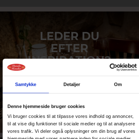
LEDER DU
EFTER
INSPIRATION?
Vi har masser af dejlige
aktuelle ophold lige nu
Samtykke
Detaljer
Om
Se mere her
Denne hjemmeside bruger cookies
Vi bruger cookies til at tilpasse vores indhold og annoncer,
til at vise dig funktioner til sociale medier og til at analysere
vores trafik. Vi deler også oplysninger om din brug af vores
hjemmeside med vores partnere inden for sociale medier,