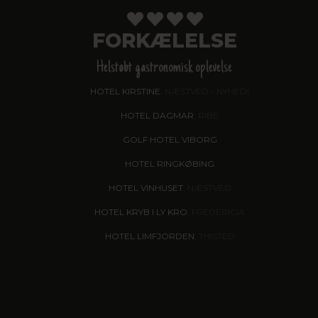
FORKÆLELSE
Helstøbt gastronomisk oplevelse
HOTEL KIRSTINE
, NÆSTVED - NYHED!
HOTEL DAGMAR
, RIBE
GOLF HOTEL VIBORG
HOTEL RINGKØBING
HOTEL VINHUSET
, NÆSTVED
HOTEL KRYB I LY KRO
, FREDERICIA
HOTEL LIMFJORDEN
, THISTED