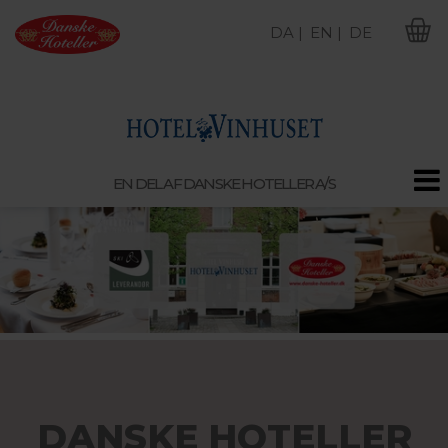
DA |
EN |
DE
M
EN DEL AF DANSKE HOTELLER A/S
DANSKE HOTELLER