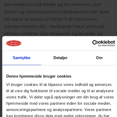
Rammeaftalen på Møder og Konferencer, som
Staten og Kommunernes Indkøbsservice har lavet
på vegne af staten, omfatter 9 af hotellerne i
Danske Hoteller A/S - heriblandt Hotel Vinhuset.
Aftalen omfatter alle ministerier og styrelser og
giver desuden regioner, kommuner og andre
offentlige organisationer mulighed for indkøb af
møder og konferencer hos Danske Hoteller A/S.
Samtykke
Detaljer
Om
Lad Hotel Vinhuset i Næstved sætte rammerne for
jeres næste møde eller konference.
Denne hjemmeside bruger cookies
Kontakt hotellet for en uforpligtende samtale på:
Vi bruger cookies til at tilpasse vores indhold og annoncer,
Tlf.
+45 5572 0807
eller
vinhuset@
danske-
til at vise dig funktioner til sociale medier og til at analysere
vores trafik. Vi deler også oplysninger om din brug af vores
hoteller.dk
hjemmeside med vores partnere inden for sociale medier,
annonceringspartnere og analysepartnere. Vores partnere
kan kombinere disse data med andre oplysninger, du har