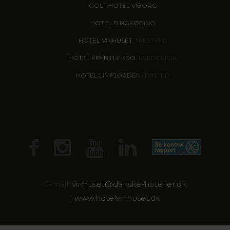
GOLF HOTEL VIBORG
HOTEL RINGKØBING
HOTEL VINHUSET
, NÆSTVED
HOTEL KRYB I LY KRO
, FREDERICIA
HOTEL LIMFJORDEN
, THISTED
E-mail:
vinhuset@
danske-hoteller.dk
|
www.hotelvinhuset.dk