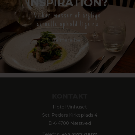
INSPIRATION?
Vi har masser af dejlige
aktuelle ophold lige nu
Se mere her
KONTAKT
Hotel Vinhuset
Sct. Peders Kirkeplads 4
DK-4700 Næstved
Telefon:
+45 5572 0807