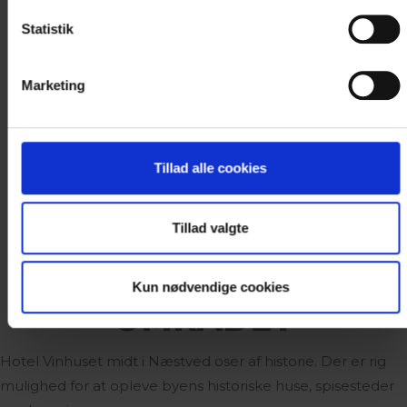
Opdateret af: Sydsjælland & Møn |
info@vism.dk
Statistik
Marketing
Tillad alle cookies
Tillad valgte
Fotograf: Visit Sydsjælland & Møn
Kun nødvendige cookies
OMRÅDET
Hotel Vinhuset midt i Næstved oser af historie. Der er rig
mulighed for at opleve byens historiske huse, spisesteder