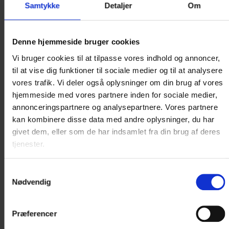
Samtykke
Detaljer
Om
Det er Næstveds 3. rådhus. Det første lå hvor
Denne hjemmeside bruger cookies
Hotel Vinhuset
står idag. Det andet er det
Vi bruger cookies til at tilpasse vores indhold og annoncer,
middelalderlige Rådhus overfor Sct. Peders
til at vise dig funktioner til sociale medier og til at analysere
Kirke og endelig 1856 opførtes dette
vores trafik. Vi deler også oplysninger om din brug af vores
bygningsværk, der tjente som byens rådhus
hjemmeside med vores partnere inden for sociale medier,
indtil 1940.
annonceringspartnere og analysepartnere. Vores partnere
kan kombinere disse data med andre oplysninger, du har
Det er opført efter tegninger af kongelig
givet dem, eller som de har indsamlet fra din brug af deres
bygningsinspektør arkitekt M.G. Bindesbøll og
tjenester.
havde dengang meget karakteristiske kviste og
søjler. Disse forsvandt ved en ombygning i 1937,
Samtykkevalg
men efter en restaurering i 1996, kan de igen ses
Nødvendig
på bygningen.
Præferencer