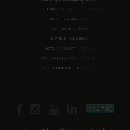
HOTEL KIRSTINE
, NÆSTVED - NYHED!
HOTEL DAGMAR
, RIBE
GOLF HOTEL VIBORG
HOTEL RINGKØBING
HOTEL VINHUSET
, NÆSTVED
HOTEL KRYB I LY KRO
, FREDERICIA
HOTEL LIMFJORDEN
, THISTED
E-mail:
vinhuset@
danske-hoteller.dk