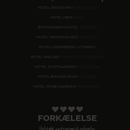
HOTEL ÅRSLEV KRO
, BRABRAND
HOTEL MEDI
, IKAST
ØSTERGAARDS HOTEL
, HERNING
HOTEL MENSTRUP KRO
, NÆSTVED
HOTEL VISSENBJERG STORKRO
HOTEL ANSGAR
, GARNI HOTEL, ESBJERG
HOTEL POSTGAARDEN
, FREDERICIA
HOTEL BYMOSE HEGN
, HELSINGE
HOTEL PEJSEGAARDEN
, BRÆDSTRUP
FORKÆLELSE
Helstøbt gastronomisk oplevelse