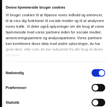
Denne hjemmeside bruger cookies
Vi bruger cookies til at tilpasse vores indhold og annoncer,
til at vise dig funktioner til sociale medier og til at analysere
VORES HOTELLER OG KATEGORIER
vores trafik. Vi deler også oplysninger om din brug af vores
hjemmeside med vores partnere inden for sociale medier,
annonceringspartnere og analysepartnere. Vores partnere
OPLEVELSER
kan kombinere disse data med andre oplysninger, du har
givet dem, eller som de har indsamlet fra din brug af deres
Nærområde og oplevelser
tjenester.
HOTEL VILDBJERG
Samtykkevalg
HOTEL FALKEN
, VIDEBÆK
Nødvendig
HOTEL HJALLERUP KRO
DRONNINGLUND HOTEL
Præferencer
HOTEL LYNGGÅRDEN
, GARNI HOTEL, HERNING
HOTEL PHØNIX
, GARNI HOTEL, BRØNDERSLEV
Statistik