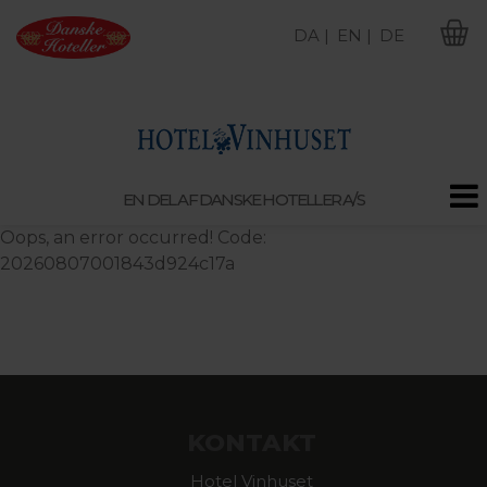
DA |
EN |
DE
M
EN DEL AF DANSKE HOTELLER A/S
Oops, an error occurred! Code:
20260807001843d924c17a
KONTAKT
Hotel Vinhuset