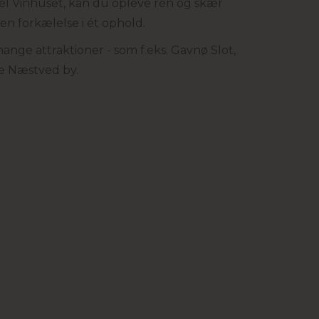
tel Vinhuset, kan du opleve ren og skær
en forkælelse i ét ophold.
ange attraktioner - som f.eks. Gavnø Slot,
ke Næstved by.