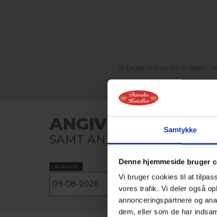
Vi tager ansvar for miljøet..
ANGIV ANKOMST- 
Samtykke
SAMT ANTAL PERSONER OG
Denne hjemmeside bruger c
Ankomst
Afrejse
Vi bruger cookies til at tilpas
vores trafik. Vi deler også 
annonceringspartnere og anal
dem, eller som de har indsaml