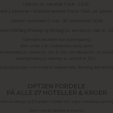
1 person pr. værelse: Fra kr. 2.245,-
Ved 2 personer i dobbeltværelse: Fra kr. 1.545,- pr. perso
Gælder i perioden 1. maj - 30. september 2026
ekendtillæg (fredag og lørdag) pr. person pr. nat: kr. 20
Opholdet inkluderer kun slutrengøring
Børn under 4 år i forældrenes seng: gratis
relsestillæg pr. person pr. nat: kr. 350,- (er inkluderet - se ove
Kæledyrstillæg pr. kæledyr pr. ophold: kr. 200,-
ingsoplysninger, men beløbet trækkes ikke. Betaling sker på hote
OPTJEN FORDELE
PÅ ALLE 27 HOTELLER & KROER
online bookinger (på Danske Hoteller A/S' egne websites) samt k
Start med at optjene bonus nu: