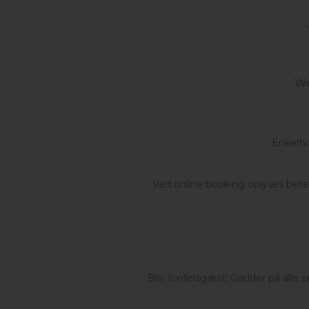
We
Enkeltvæ
Ved online booking oplyses betal
Bliv fordelsgæst! Gælder på alle 