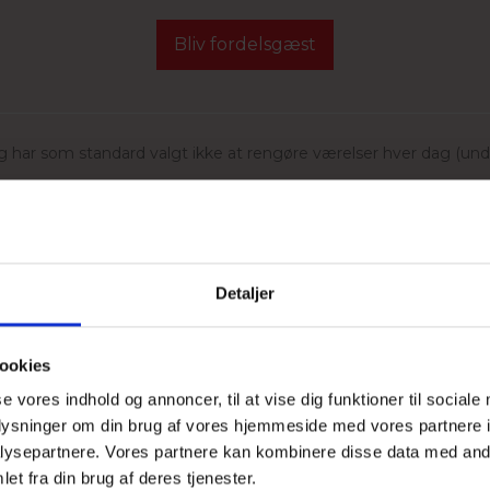
Bliv fordelsgæst
. og har som standard valgt ikke at rengøre værelser hver dag (un
OG AFREJSE DATO
Detaljer
 EVT. RABATKODE
ookies
Værelser
se vores indhold og annoncer, til at vise dig funktioner til sociale
1 værelse, 2 voksne
oplysninger om din brug af vores hjemmeside med vores partnere i
ysepartnere. Vores partnere kan kombinere disse data med andr
et fra din brug af deres tjenester.