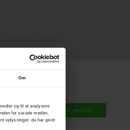
der ophold på mere end 1 nat).
Om
Rabat kode
 medier og til at analysere
nden for sociale medier,
e oplysninger, du har givet