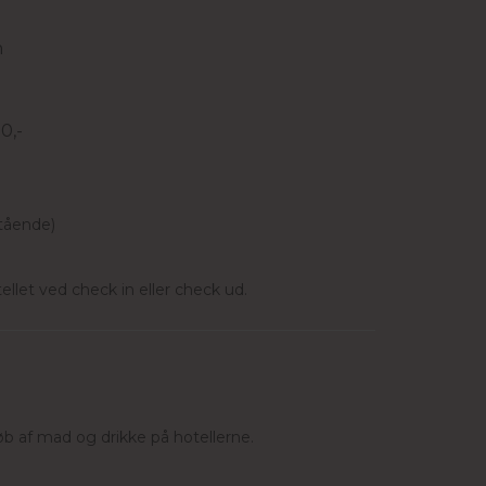
n
0,-
nstående)
llet ved check in eller check ud.
øb af mad og drikke på hotellerne.