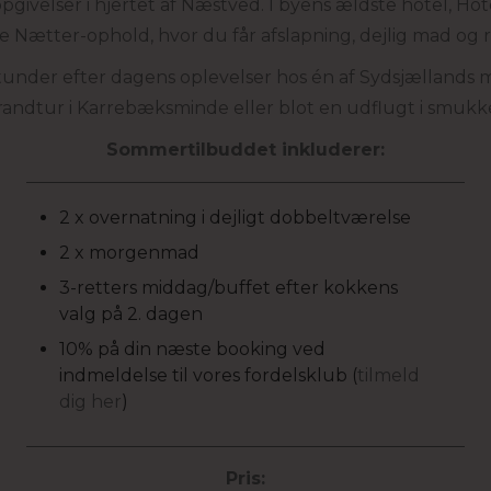
givelser i hjertet af Næstved. I byens ældste hotel, Ho
 Nætter-ophold, hvor du får afslapning, dejlig mad og r
stunder efter dagens oplevelser hos én af Sydsjællands m
trandtur i Karrebæksminde eller blot en udflugt i smuk
Sommertilbuddet inkluderer:
2 x overnatning i dejligt dobbeltværelse
2 x morgenmad
3-retters middag/buffet efter kokkens
valg på 2. dagen
10% på din næste booking ved
indmeldelse til vores fordelsklub (
tilmeld
dig her
)
Pris: