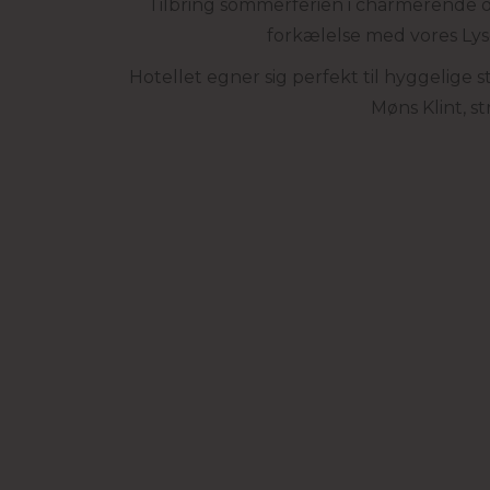
Tilbring sommerferien i charmerende op
forkælelse med vores Lyse
Hotellet egner sig perfekt til hyggelige 
Møns Klint, s