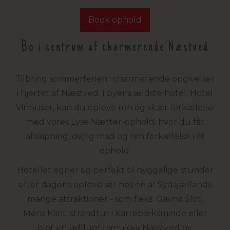
Book ophold
Bo i centrum af charmerende Næstved
Tilbring sommerferien i charmerende opgivelser
i hjertet af Næstved. I byens ældste hotel, Hotel
Vinhuset, kan du opleve ren og skær forkælelse
med vores Lyse Nætter-ophold, hvor du får
afslapning, dejlig mad og ren forkælelse i ét
ophold.
Hotellet egner sig perfekt til hyggelige stunder
efter dagens oplevelser hos én af Sydsjællands
mange attraktioner - som f.eks. Gavnø Slot,
Møns Klint, strandtur i Karrebæksminde eller
blot en udflugt i smukke Næstved by.