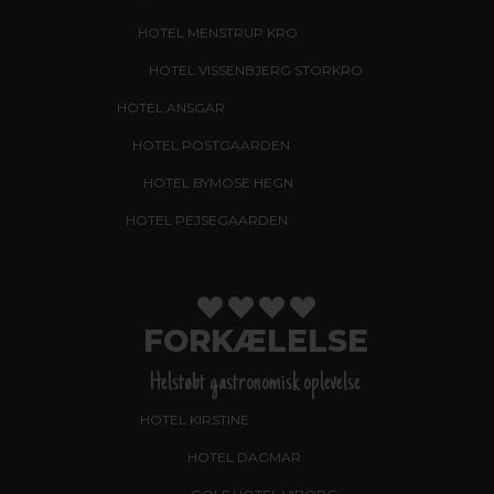
HOTEL MENSTRUP KRO
, NÆSTVED
HOTEL VISSENBJERG STORKRO
HOTEL ANSGAR
, GARNI HOTEL, ESBJERG
HOTEL POSTGAARDEN
, FREDERICIA
HOTEL BYMOSE HEGN
, HELSINGE
HOTEL PEJSEGAARDEN
, BRÆDSTRUP
FORKÆLELSE
Helstøbt gastronomisk oplevelse
HOTEL KIRSTINE
, NÆSTVED - NYHED!
HOTEL DAGMAR
, RIBE