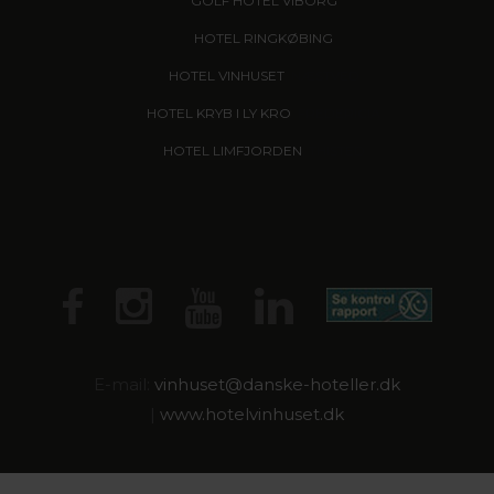
GOLF HOTEL VIBORG
HOTEL RINGKØBING
HOTEL VINHUSET
, NÆSTVED
HOTEL KRYB I LY KRO
, FREDERICIA
HOTEL LIMFJORDEN
, THISTED
E-mail:
vinhuset@
danske-hoteller.dk
|
www.hotelvinhuset.dk