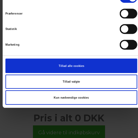
information på +45 5572 0807
eller..
Præferencer
Statistik
< VÆLG NY DATO I KALENDEREN
Marketing
Tillad alle cookies
Tillad valgte
Kun nødvendige cookies
Pris i alt 0 DKK