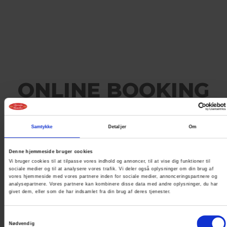
ONLINE BOOKING
IKKE MULIGT
PÅ DEN VALGTE
Samtykke
Detaljer
Om
DATO
Denne hjemmeside bruger cookies
Vi bruger cookies til at tilpasse vores indhold og annoncer, til at vise dig funktioner til
sociale medier og til at analysere vores trafik. Vi deler også oplysninger om din brug af
Det er ikke muligt at booke online på
vores hjemmeside med vores partnere inden for sociale medier, annonceringspartnere og
analysepartnere. Vores partnere kan kombinere disse data med andre oplysninger, du har
givet dem, eller som de har indsamlet fra din brug af deres tjenester.
nuværende tidspunkt.
Kontakt os for booking og nærmere
Samtykkevalg
Nødvendig