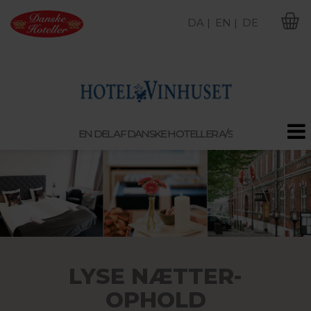
DA |
EN |
DE
M
EN DEL AF DANSKE HOTELLER A/S
LYSE NÆTTER-
OPHOLD