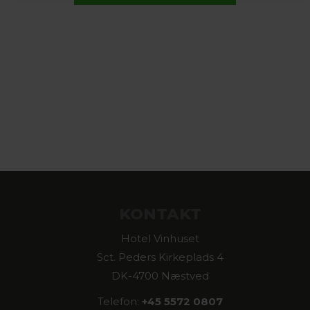
KONTAKT
Hotel Vinhuset
Sct. Peders Kirkeplads 4
DK-4700 Næstved
Telefon:
+45 5572 0807